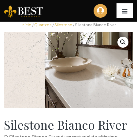
Início
/
Quartzos
/
Silestone
/ Silestone Bianco River
Silestone Bianco River
O Silestone Bianco River é um material de altíssimo