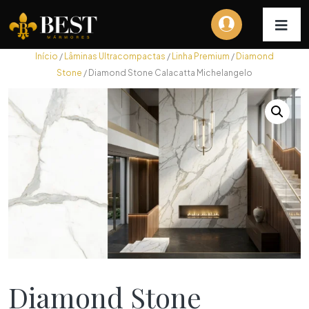
Início
/
Lâminas Ultracompactas
/
Linha Premium
/
Diamond
Stone
/ Diamond Stone Calacatta Michelangelo
Diamond Stone