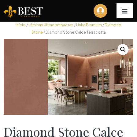
Início
/
Lâminas Ultracompactas
/
Linha Premium
/
Diamond
Stone
/ Diamond Stone Calce Terracotta
Diamond Stone Calce