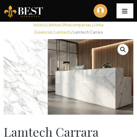
Início
/
Lâminas Ultracompactas
/
Linha
Essencial
/
Lamtech
/ Lamtech Carrara
Lamtech Carrara