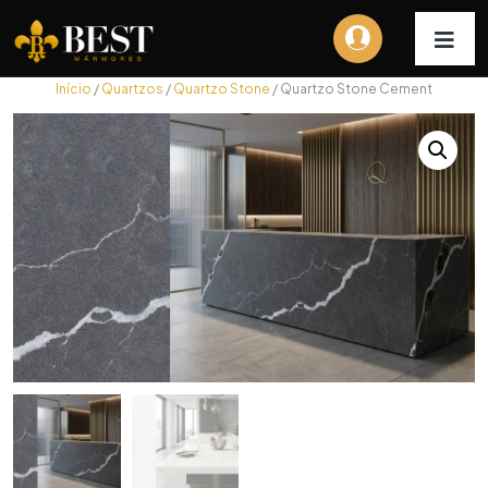
Início
/
Quartzos
/
Quartzo Stone
/ Quartzo Stone Cement