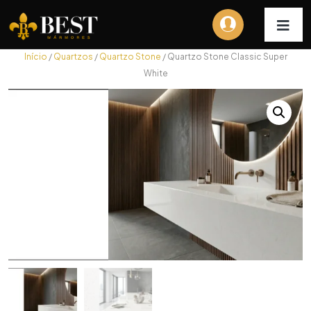
Início
/
Quartzos
/
Quartzo Stone
/ Quartzo Stone Classic Super
White