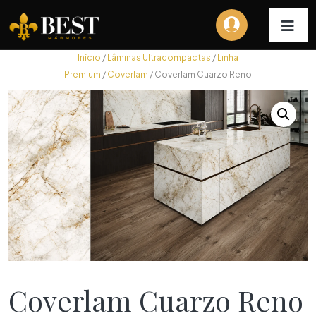
Início
/
Lâminas Ultracompactas
/
Linha
Premium
/
Coverlam
/ Coverlam Cuarzo Reno
Coverlam Cuarzo Reno