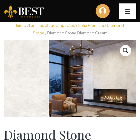
Início
/
Lâminas Ultracompactas
/
Linha Premium
/
Diamond
Stone
/ Diamond Stone Diamond Cream
Diamond Stone