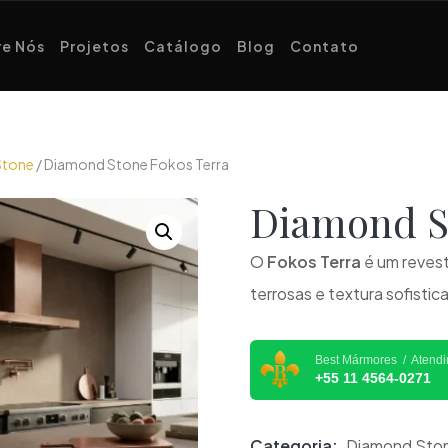
e Nós
Projetos
Catálogo
Blog
Contato
Stone
/ Diamond Stone Fokos Terra
Diamond 
O
Fokos Terra
é um revest
terrosas e textura sofist
Best Mármores / Atend
+55 11 4564-0271
Categoria:
Diamond Sto