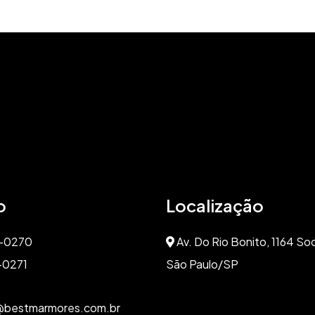
o
Localização
4-0270
Av. Do Rio Bonito, 1164 So
-0271
São Paulo/SP
bestmarmores.com.br