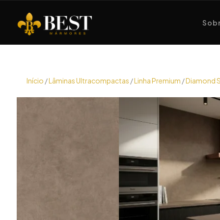
Sobr
Início
/
Lâminas Ultracompactas
/
Linha Premium
/
Diamond 