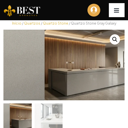
Início
/
Quartzos
/
Quartzo Stone
/ Quartzo Stone Gray Galaxy