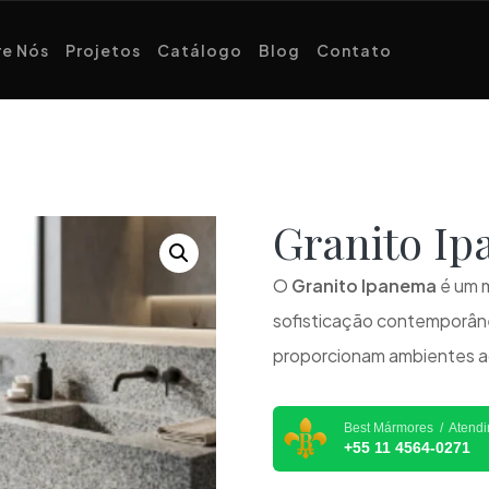
e Nós
Projetos
Catálogo
Blog
Contato
Granito I
O
Granito Ipanema
é um m
sofisticação contemporâne
proporcionam ambientes ac
Best Mármores / Atend
+55 11 4564-0271