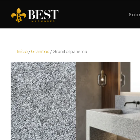
Sobr
Início
/
Granitos
/ Granito Ipanema