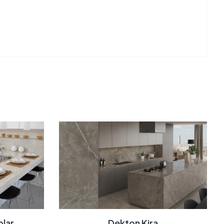
olar
Dekton Kira