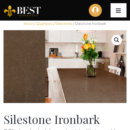
Início
/
Quartzos
/
Silestone
/ Silestone Ironbark
Silestone Ironbark