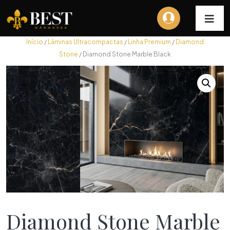
Início
/
Lâminas Ultracompactas
/
Linha Premium
/
Diamond
Stone
/ Diamond Stone Marble Black
Diamond Stone Marble