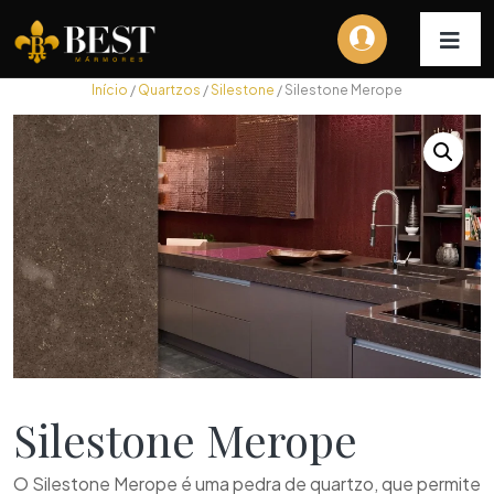
Início
/
Quartzos
/
Silestone
/ Silestone Merope
Silestone Merope
O Silestone Merope é uma pedra de quartzo, que permite