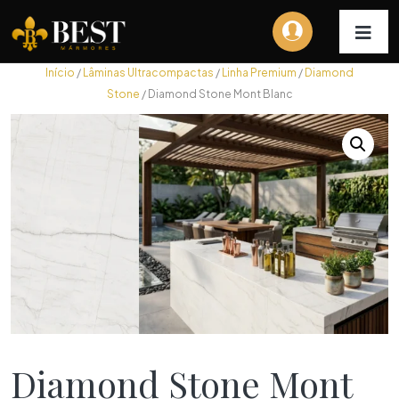
Início
/
Lâminas Ultracompactas
/
Linha Premium
/
Diamond
Stone
/ Diamond Stone Mont Blanc
Diamond Stone Mont