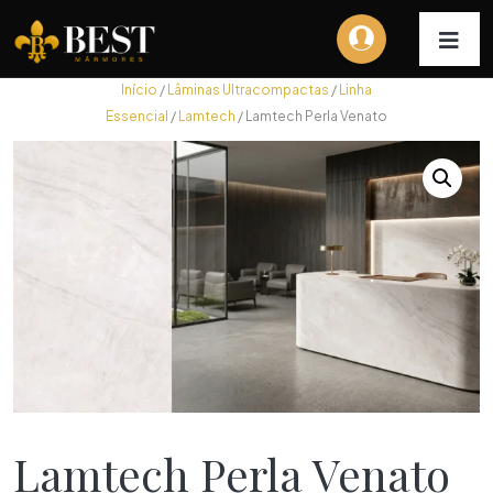
Início
/
Lâminas Ultracompactas
/
Linha
Essencial
/
Lamtech
/ Lamtech Perla Venato
Lamtech Perla Venato