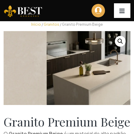
Início
/
Granitos
/ Granito Premium Beige
Granito Premium Beige
O
Granito Premium Beige
é um material de alto padrão