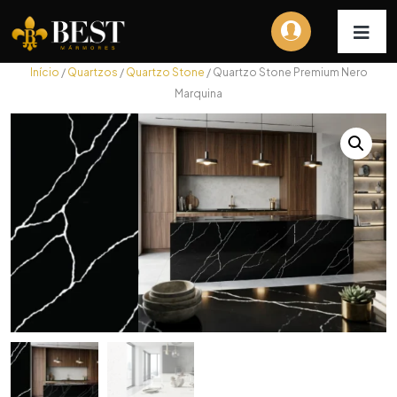
Início
/
Quartzos
/
Quartzo Stone
/ Quartzo Stone Premium Nero
Marquina