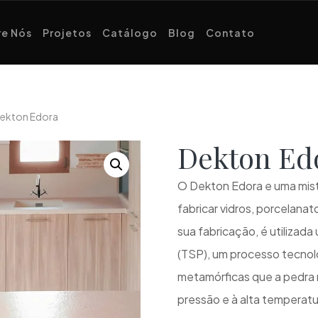
e Nós
Projetos
Catálogo
Blog
Contato
Dekton Edora
Dekton Ed
O Dekton Edora e uma mistu
fabricar vidros, porcelanat
sua fabricação, é utilizada
(TSP), um processo tecnol
metamórficas que a pedra n
pressão e à alta temperatu