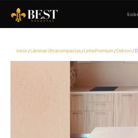
Sobr
Início
/
Lâminas Ultracompactas
/
Linha Premium
/
Dekton
/ 