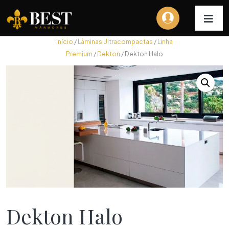
Início
/
Lâminas Ultracompactas
/
Linha
Premium
/
Dekton
/ Dekton Halo
Dekton Halo