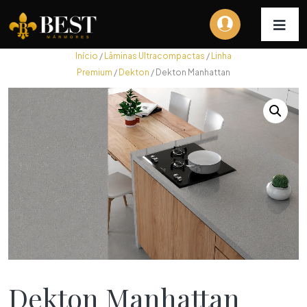
Início
/
Lâminas Ultracompactas
/
Linha
Premium
/
Dekton
/ Dekton Manhattan
Dekton Manhattan