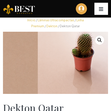
Início
/
Lâminas Ultracompactas
/
Linha
Premium
/
Dekton
/ Dekton Qatar
Dekton Qatar