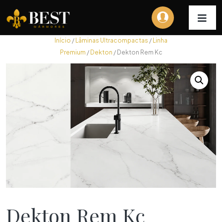
Início
/
Lâminas Ultracompactas
/
Linha
Premium
/
Dekton
/ Dekton Rem Kc
Dekton Rem Kc