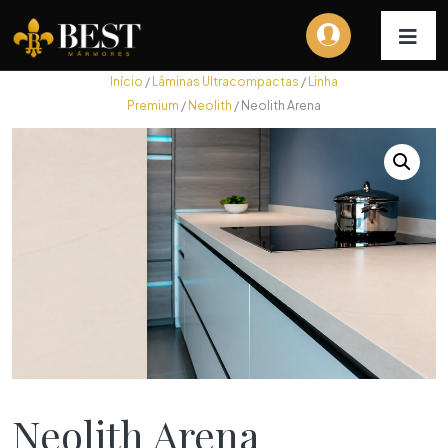
Início
/
Lâminas Ultracompactas
/
Linha
Premium
/
Neolith
/ Neolith Arena
Neolith Arena