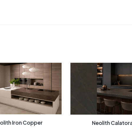
eolith Iron Copper
Neolith Calator