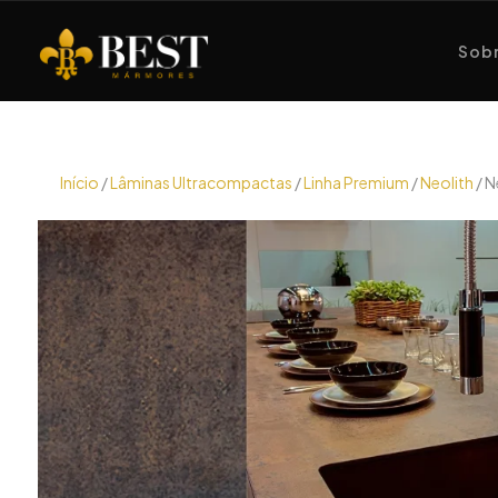
Sobr
Início
/
Lâminas Ultracompactas
/
Linha Premium
/
Neolith
/ N