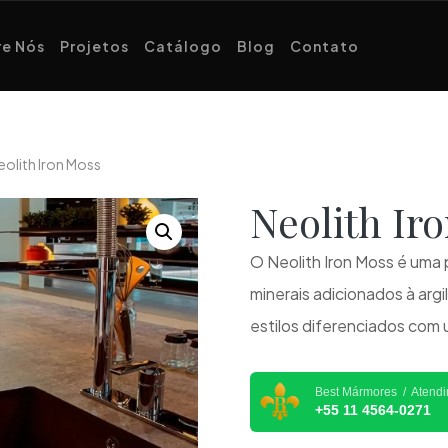
e Nós
Projetos
Catálogo
Blog
Contato
eolith Iron Moss
Neolith I
O Neolith Iron Moss é uma 
minerais adicionados à arg
estilos diferenciados com
Best Mármores / Atend
+55 11 4564-0271