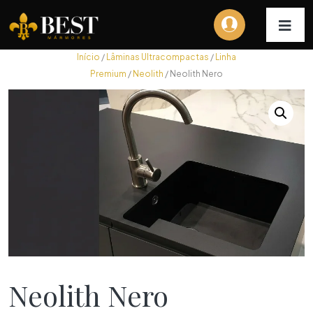
Início
/
Lâminas Ultracompactas
/
Linha
Premium
/
Neolith
/ Neolith Nero
Neolith Nero