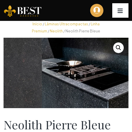
Início
/
Lâminas Ultracompactas
/
Linha
Premium
/
Neolith
/ Neolith Pierre Bleue
Neolith Pierre Bleue