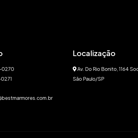
o
Localização
4-0270
Av. Do Rio Bonito, 1164 So
-0271
São Paulo/SP
bestmarmores.com.br