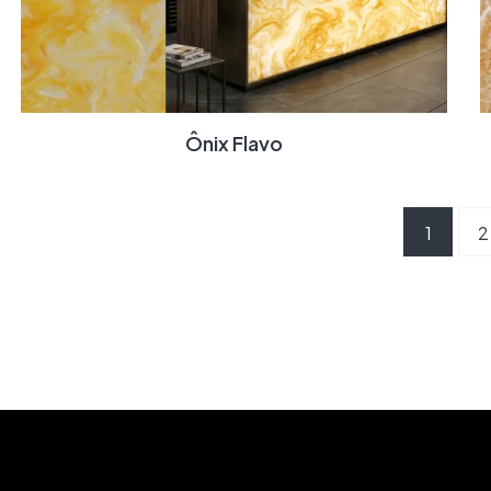
Ônix Flavo
1
2