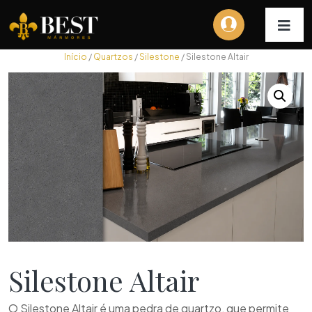
Início
/
Quartzos
/
Silestone
/ Silestone Altair
Silestone Altair
O Silestone Altair é uma pedra de quartzo, que permite