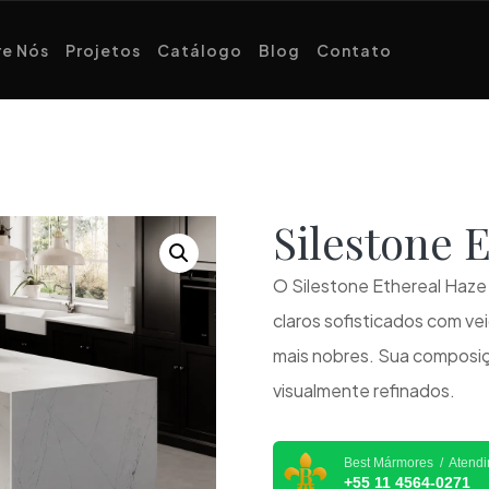
e Nós
Projetos
Catálogo
Blog
Contato
Silestone
O Silestone Ethereal Haze 
claros sofisticados com ve
mais nobres. Sua composiç
visualmente refinados.
Best Mármores / Atend
+55 11 4564-0271