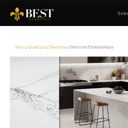
Sobr
Início
/
Quartzos
/
Silestone
/ Silestone Ethereal Haze