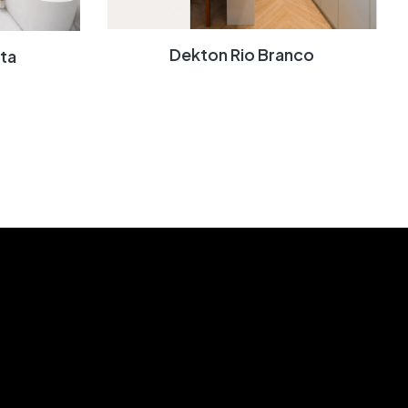
Dekton Rio Branco
ata