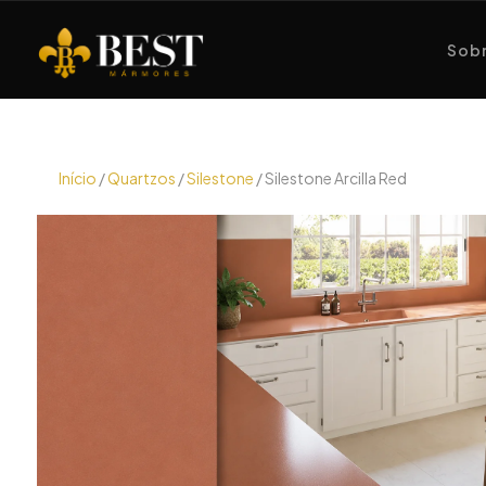
Sobr
Início
/
Quartzos
/
Silestone
/ Silestone Arcilla Red