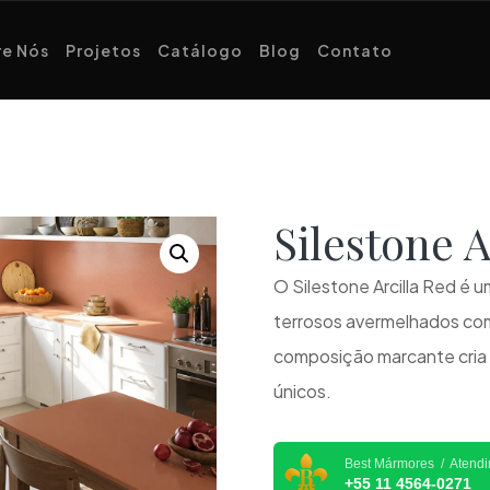
e Nós
Projetos
Catálogo
Blog
Contato
Silestone 
O Silestone Arcilla Red é 
terrosos avermelhados com
composição marcante cria 
únicos.
Best Mármores / Atend
+55 11 4564-0271