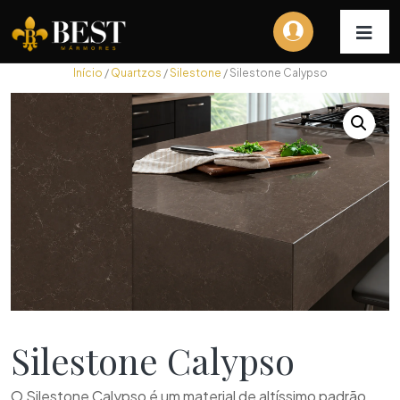
Início
/
Quartzos
/
Silestone
/ Silestone Calypso
Silestone Calypso
O Silestone Calypso é um material de altíssimo padrão