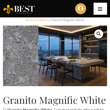
Início
/
Granitos
/ Granito Magnific White
Granito Magnific White
O
Granito Magnific White
é um material de alto padrão