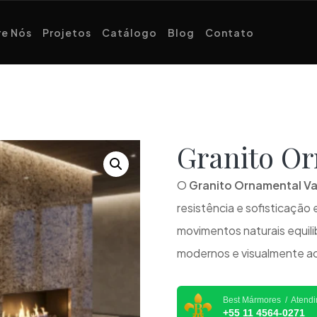
e Nós
Projetos
Catálogo
Blog
Contato
Granito O
O
Granito Ornamental Va
resistência e sofisticaçã
movimentos naturais equil
modernos e visualmente a
Best Mármores / Atend
+55 11 4564-0271