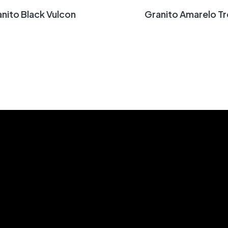
ranito Black Vulcon
Granito Amarelo T