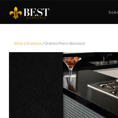
Sobr
Início
/
Granitos
/ Granito Preto Absoluto