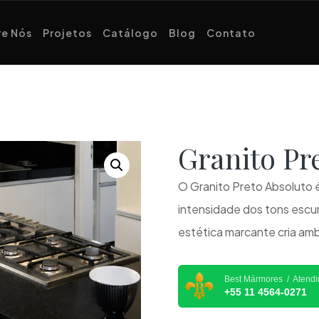
e Nós
Projetos
Catálogo
Blog
Contato
Granito P
O Granito Preto Absoluto é
intensidade dos tons escu
estética marcante cria am
Best Mármores / Atend
+55 11 4564-0271