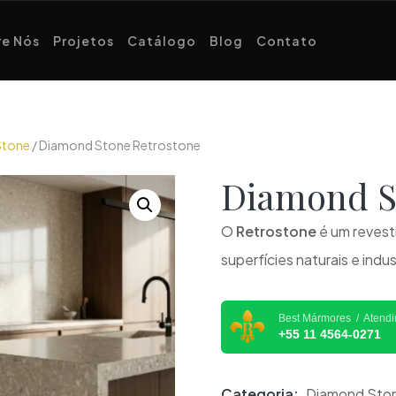
e Nós
Projetos
Catálogo
Blog
Contato
Stone
/ Diamond Stone Retrostone
Diamond 
O
Retrostone
é um revest
superfícies naturais e indust
Best Mármores / Atend
+55 11 4564-0271
Categoria:
Diamond Sto