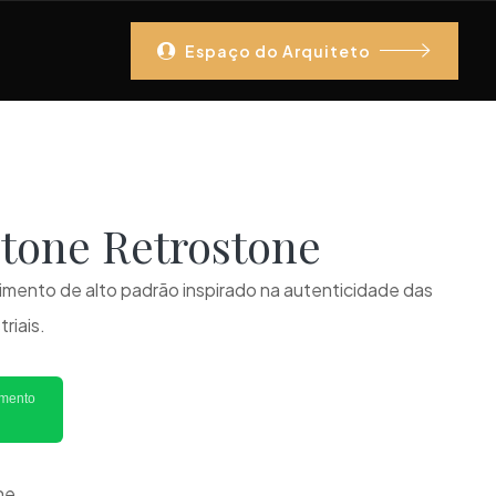
Espaço do Arquiteto
Stone Retrostone
imento de alto padrão inspirado na autenticidade das
riais.
imento
ne