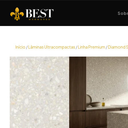
Sobr
Início
/
Lâminas Ultracompactas
/
Linha Premium
/
Diamond 