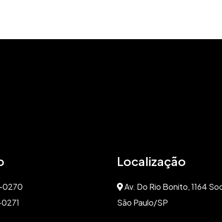
o
Localização
4-0270
Av. Do Rio Bonito, 1164 So
-0271
São Paulo/SP