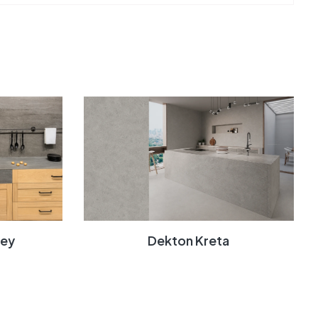
rey
Dekton Kreta