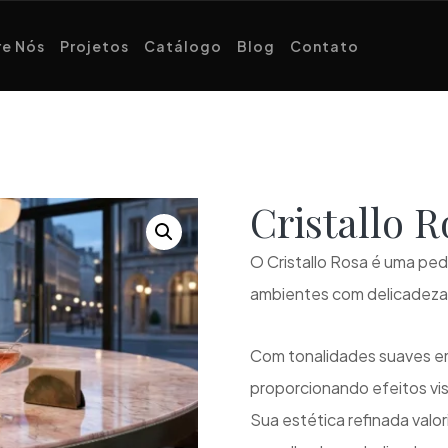
e Nós
Projetos
Catálogo
Blog
Contato
Cristallo 
O Cristallo Rosa é uma pedra
ambientes com delicadeza, 
Com tonalidades suaves em 
proporcionando efeitos vi
Sua estética refinada val