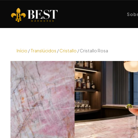
Sobr
Início
/
Translúcidos
/
Cristallo
/ Cristallo Rosa