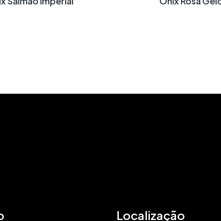
nix Salmão Imperial
Ônix Rosa Gel
o
Localização