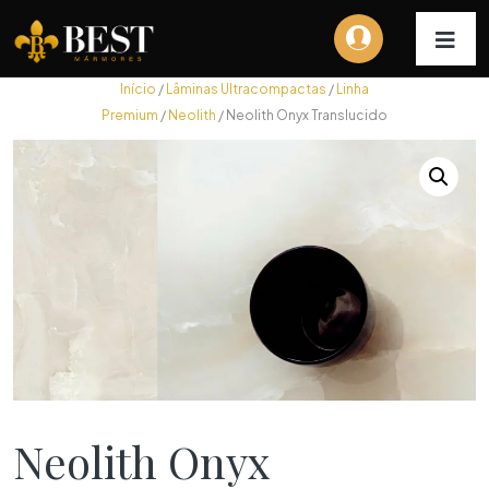
Início
/
Lâminas Ultracompactas
/
Linha
Premium
/
Neolith
/ Neolith Onyx Translucido
Neolith Onyx