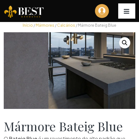
Início
/
Mármores
/
Calcários
/ Mármore Bateig Blue
Mármore Bateig Blue
O
Bateig Blue
é um revestimento de alto padrão que