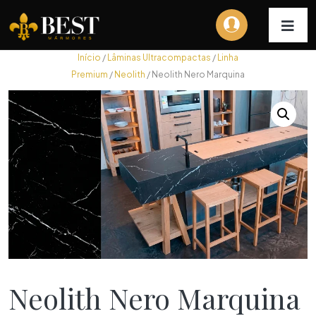
Início
/
Lâminas Ultracompactas
/
Linha
Premium
/
Neolith
/ Neolith Nero Marquina
Neolith Nero Marquina